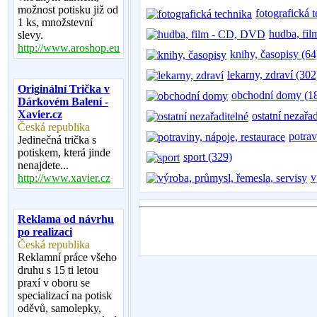
možnost potisku již od
fotografická 
1 ks, množstevní
hudba, fi
slevy.
http://www.aroshop.eu
knihy, časopisy (64
lekarny, zdraví (302
Originální Trička v
obchodní domy (1
Dárkovém Balení -
Xavier.cz
ostatní nezařa
Česká republika
potrav
Jedinečná trička s
potiskem, která jinde
sport (329)
nenajdete...
v
http://www.xavier.cz
Reklama od návrhu
po realizaci
Česká republika
Reklamní práce všeho
druhu s 15 ti letou
praxí v oboru se
specializací na potisk
oděvů, samolepky,