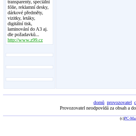
transparenty, speciální
fólie, reklamní desky,
dárkové předměty,
vizitky, letáky,
digitální tisk,
laminování do A3 aj.
dle požadavků...
http://www.z99.cz
domů
provozovatel
Provozovatel neodpovídá za obsah a dos
(c)
PC-Ma