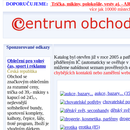
DOPORUČUJEME:
Trička, mikiny, polokošile, vesty aj. 
více jak 10000 místec
Sponzorované odkazy
Katalog byl otevřen již v roce 2005 a pat
Oblečení pro volný
přiděleným IČ (automaticky se ověřuje v
čas, sport i reklamu
můžeme nabídnout seznam prověřených e
Česká republika
chybějících kontaktů nebo zaměření webu,
Obchod se
značkovým oblečením
za rozumné ceny,
trička od 39,- mikiny s
aukce, bazary... (35
kapucí od 245,-,
chovatelské po
nejlevnější
softshellové bundy,
dětský svě
sportovní komplety,
kalhoty, čepice, šály,
droge
froté program, žboží je
erotika (85)
vhodným dárkem,