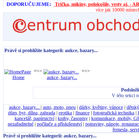
DOPORUČUJEME:
Trička, mikiny, polokošile, vesty aj. 
více jak 10000 místec
Právě si prohlížíte kategorii: aukce, bazary...
=>>
=>>
Home
aukce, bazary...
Podsložk
V této sekci 
aukce, bazary...
|
auto, moto, pneu
|
dárky, květiny, vánoce
|
dětský
dům, byt, dílna, zahrada
|
erotika
|
finance
|
fotografická technika
|
kancelář, papírnictví
|
knihy, časopisy
|
komunikace, mobily, G
nezařaditelné
|
počítače a příslušenství
|
potraviny, nápoje, restaura
řemesla, serv
Právě si prohlížíte kategorii: aukce, bazary...