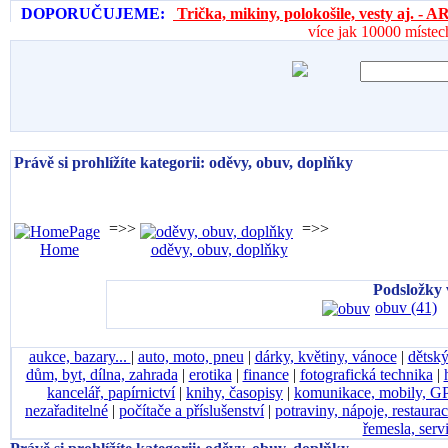
DOPORUČUJEME:
Trička, mikiny, polokošile, vesty aj. 
více jak 10000 místec
Právě si prohlížíte kategorii: oděvy, obuv, doplňky
=>>
=>>
Home
oděvy, obuv, doplňky
Podsložky 
obuv (41)
aukce, bazary...
|
auto, moto, pneu
|
dárky, květiny, vánoce
|
dětský
dům, byt, dílna, zahrada
|
erotika
|
finance
|
fotografická technika
|
kancelář, papírnictví
|
knihy, časopisy
|
komunikace, mobily, G
nezařaditelné
|
počítače a příslušenství
|
potraviny, nápoje, restaura
řemesla, serv