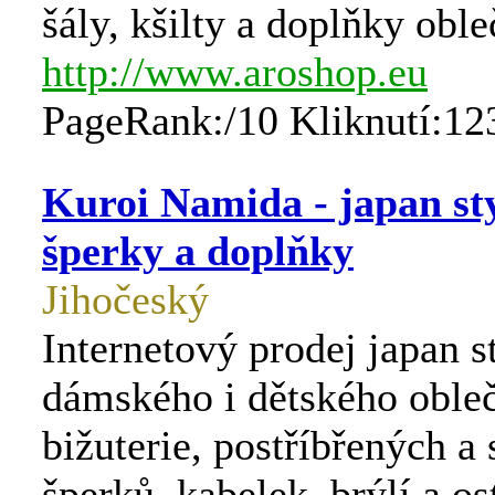
šály, kšilty a doplňky oble
http://www.aroshop.eu
PageRank:/10 Kliknutí:12
Kuroi Namida - japan st
šperky a doplňky
Jihočeský
Internetový prodej japan s
dámského i dětského obleč
bižuterie, postříbřených a
šperků, kabelek, brýlí a os