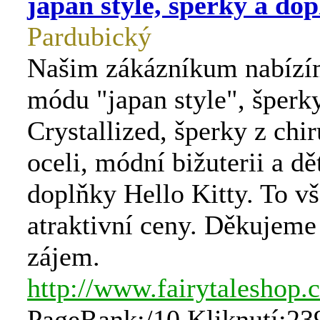
japan style, šperky a do
Pardubický
Našim zákázníkum nabíz
módu "japan style", šperk
Crystallized, šperky z chi
oceli, módní bižuterii a dě
doplňky Hello Kitty. To vš
atraktivní ceny. Děkujeme
zájem.
http://www.fairytaleshop.
PageRank:/10 Kliknutí:23