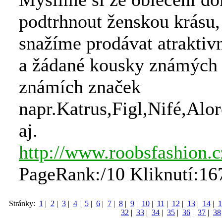
podtrhnout ženskou krásu,
snažíme prodávat atraktiv
a žádané kousky známých
známích značek
napr.Katrus,Figl,Nifé,Alo
aj.
http://www.roobsfashion.c
PageRank:/10 Kliknutí:16
Stránky:
1
|
2
|
3
|
4
|
5
|
6
|
7
|
8
|
9
|
10
|
11
|
12
|
13
|
14
|
1
32
|
33
|
34
|
35
|
36
|
37
|
38