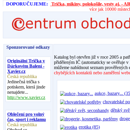
DOPORUČUJEME:
Trička, mikiny, polokošile, vesty aj. 
více jak 10000 místec
Sponzorované odkazy
Katalog byl otevřen již v roce 2005 a pat
Originální Trička v
přiděleným IČ (automaticky se ověřuje v
Dárkovém Balení -
můžeme nabídnout seznam prověřených e
Xavier.cz
chybějících kontaktů nebo zaměření webu,
Česká republika
Jedinečná trička s
potiskem, která jinde
nenajdete...
aukce, bazary... (35
http://www.xavier.cz
chovatelské po
dětský svě
Oblečení pro volný
droge
čas, sport i reklamu
Česká republika
erotika (85)
Obchod se