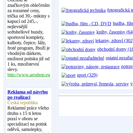
značkovým oblečením
fotografická 
za rozumné ceny,
trička od 39,- mikiny s
kapucí od 245,-,
hudba, fi
nejlevnější
softshellové bundy,
knihy, časopisy (64
sportovní komplety,
lekarny, zdraví (302
kalhoty, čepice, šály,
froté program, žboží je
obchodní domy (1
vhodným dárkem,
ostatní nezařa
možnost potisku již od
1 ks, množstevní
potrav
slevy.
http://www.aroshop.eu
sport (329)
v
Reklama od návrhu
po realizaci
Česká republika
Reklamní práce všeho
druhu s 15 ti letou
praxí v oboru se
specializací na potisk
oděvů, samolepky,