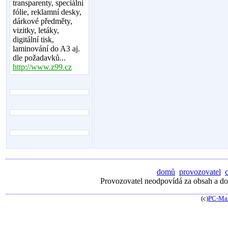
transparenty, speciální
fólie, reklamní desky,
dárkové předměty,
vizitky, letáky,
digitální tisk,
laminování do A3 aj.
dle požadavků...
http://www.z99.cz
domů
provozovatel
Provozovatel neodpovídá za obsah a dos
(c)
PC-Ma