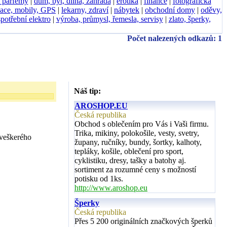
, parfémy
|
dům, byt, dílna, zahrada
|
erotika
|
finance
|
fotografická
ace, mobily, GPS
|
lekarny, zdraví
|
nábytek
|
obchodní domy
|
oděvy,
spotřební elektro
|
výroba, průmysl, řemesla, servisy
|
zlato, šperky,
Počet nalezených odkazů: 1
Náš tip:
AROSHOP.EU
Česká republika
Obchod s oblečením pro Vás i Vaši firmu.
Trika, mikiny, polokošile, vesty, svetry,
 veškerého
župany, ručníky, bundy, šortky, kalhoty,
tepláky, košile, oblečení pro sport,
cyklistiku, dresy, tašky a batohy aj.
sortiment za rozumné ceny s možností
potisku od 1ks.
http://www.aroshop.eu
Šperky
Česká republika
Přes 5 200 originálních značkových šperků