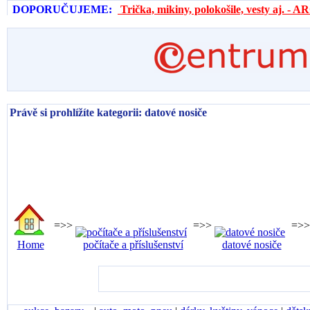
DOPORUČUJEME:
Trička, mikiny, polokošile, vesty aj. 
Právě si prohlížíte kategorii: datové nosiče
=>>
=>>
=>>
Home
počítače a příslušenství
datové nosiče