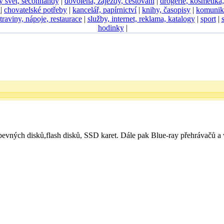
ý svět, seconhandy
|
dovolená, zájezdy, cestování
|
drogerie, kosmetika
D
|
chovatelské potřeby
|
kancelář, papírnictví
|
knihy, časopisy
|
komunik
traviny, nápoje, restaurace
|
služby, internet, reklama, katalogy
|
sport
|
hodinky
|
 pevných disků,flash disků, SSD karet. Dále pak Blue-ray přehrávačů a