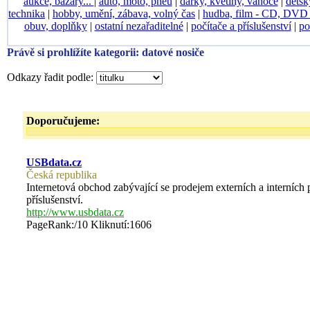
aukce, bazary...
|
auto, moto, pneu
|
dárky, květiny, vánoce
|
dětsk
technika
|
hobby, umění, zábava, volný čas
|
hudba, film - CD, DV
obuv, doplňky
|
ostatní nezařaditelné
|
počítače a příslušenství
|
po
Právě si prohlížíte kategorii: datové nosiče
Odkazy řadit podle:
Doporučujeme:
USBdata.cz
Česká republika
Internetová obchod zabývající se prodejem externích a interních
příslušenství.
http://www.usbdata.cz
PageRank:/10 Kliknutí:1606