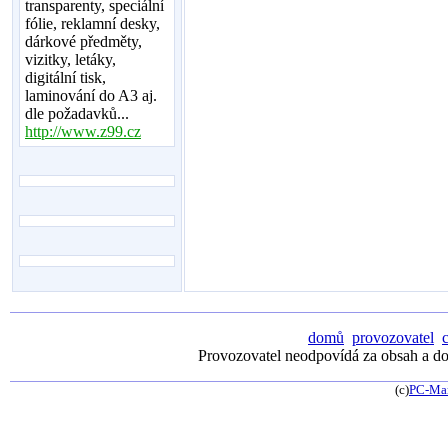
transparenty, speciální
fólie, reklamní desky,
dárkové předměty,
vizitky, letáky,
digitální tisk,
laminování do A3 aj.
dle požadavků...
http://www.z99.cz
domů
provozovatel
Provozovatel neodpovídá za obsah a dos
(c)
PC-Ma