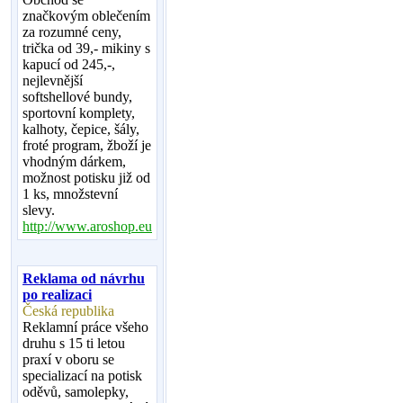
značkovým oblečením
za rozumné ceny,
trička od 39,- mikiny s
kapucí od 245,-,
nejlevnější
softshellové bundy,
sportovní komplety,
kalhoty, čepice, šály,
froté program, žboží je
vhodným dárkem,
možnost potisku již od
1 ks, množstevní
slevy.
http://www.aroshop.eu
Reklama od návrhu
po realizaci
Česká republika
Reklamní práce všeho
druhu s 15 ti letou
praxí v oboru se
specializací na potisk
oděvů, samolepky,