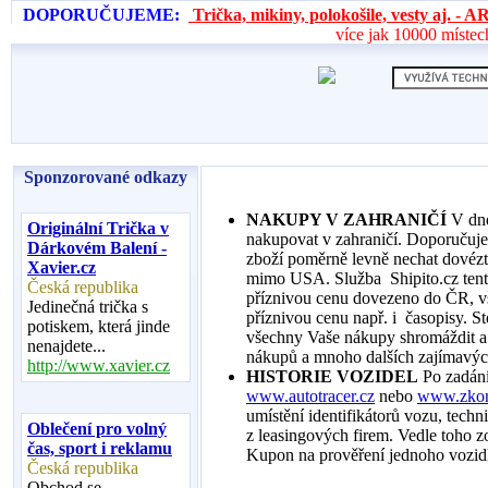
DOPORUČUJEME:
Trička, mikiny, polokošile, vesty aj. 
více jak 10000 místec
Sponzorované odkazy
NAKUPY V ZAHRANIČÍ
V dneš
Originální Trička v
nakupovat v zahraničí. Doporuču
Dárkovém Balení -
zboží poměrně levně nechat dovéz
Xavier.cz
mimo USA. Služba Shipito.cz tent
Česká republika
příznivou cenu dovezeno do ČR, vš
Jedinečná trička s
příznivou cenu např. i časopisy. St
potiskem, která jinde
všechny Vaše nákupy shromáždit a 
nenajdete...
nákupů a mnoho dalších zajímavýc
http://www.xavier.cz
HISTORIE VOZIDEL
Po zadání
www.autotracer.cz
nebo
www.zkont
umístění identifikátorů vozu, techn
Oblečení pro volný
z leasingových firem. Vedle toho zo
čas, sport i reklamu
Kupon na prověření jednoho vozidl
Česká republika
Obchod se