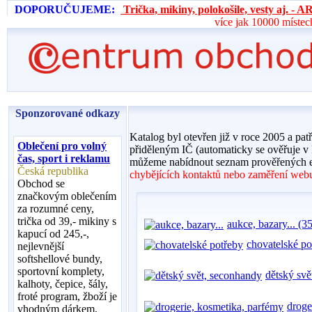
DOPORUČUJEME:
Trička, mikiny, polokošile, vesty aj. 
více jak 10000 místec
Sponzorované odkazy
Katalog byl otevřen již v roce 2005 a pat
Oblečení pro volný
přiděleným IČ (automaticky se ověřuje v
čas, sport i reklamu
můžeme nabídnout seznam prověřených e
Česká republika
chybějících kontaktů nebo zaměření webu,
Obchod se
značkovým oblečením
za rozumné ceny,
trička od 39,- mikiny s
aukce, bazary... (35
kapucí od 245,-,
chovatelské po
nejlevnější
softshellové bundy,
sportovní komplety,
dětský svě
kalhoty, čepice, šály,
froté program, žboží je
droge
vhodným dárkem,