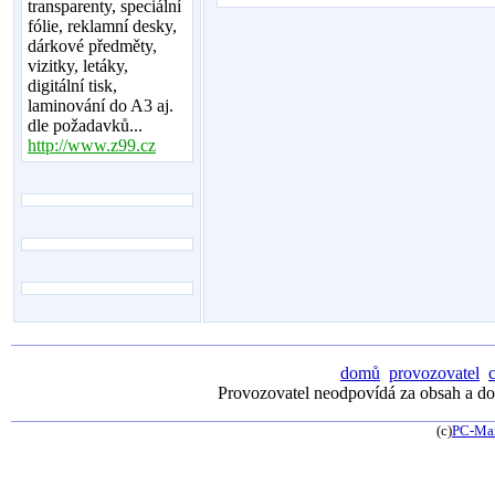
transparenty, speciální
fólie, reklamní desky,
dárkové předměty,
vizitky, letáky,
digitální tisk,
laminování do A3 aj.
dle požadavků...
http://www.z99.cz
domů
provozovatel
Provozovatel neodpovídá za obsah a dos
(c)
PC-Ma