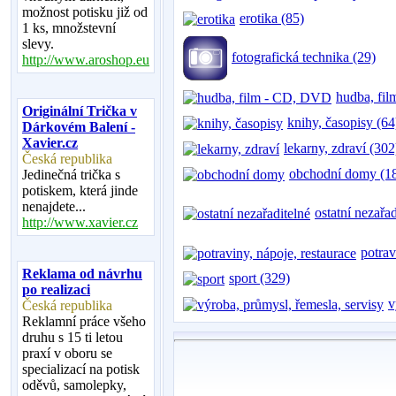
možnost potisku již od
erotika (85)
1 ks, množstevní
slevy.
fotografická technika (29)
http://www.aroshop.eu
hudba, fi
Originální Trička v
knihy, časopisy (64
Dárkovém Balení -
Xavier.cz
lekarny, zdraví (302
Česká republika
obchodní domy (1
Jedinečná trička s
potiskem, která jinde
nenajdete...
ostatní nezařa
http://www.xavier.cz
potrav
Reklama od návrhu
sport (329)
po realizaci
v
Česká republika
Reklamní práce všeho
druhu s 15 ti letou
praxí v oboru se
specializací na potisk
oděvů, samolepky,