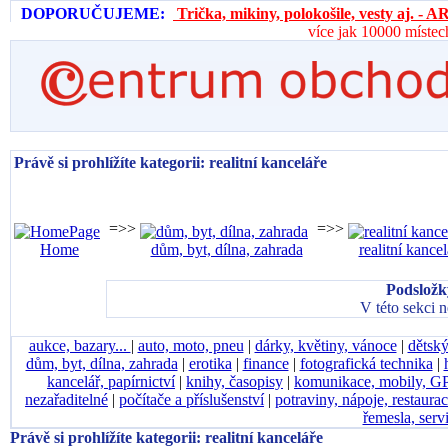
DOPORUČUJEME:
Trička, mikiny, polokošile, vesty aj. 
více jak 10000 místec
Právě si prohlížíte kategorii: realitní kanceláře
=>>
=>>
Home
dům, byt, dílna, zahrada
realitní kancel
Podsložky
V této sekci 
aukce, bazary...
|
auto, moto, pneu
|
dárky, květiny, vánoce
|
dětský
dům, byt, dílna, zahrada
|
erotika
|
finance
|
fotografická technika
|
kancelář, papírnictví
|
knihy, časopisy
|
komunikace, mobily, G
nezařaditelné
|
počítače a příslušenství
|
potraviny, nápoje, restaura
řemesla, serv
Právě si prohlížíte kategorii: realitní kanceláře