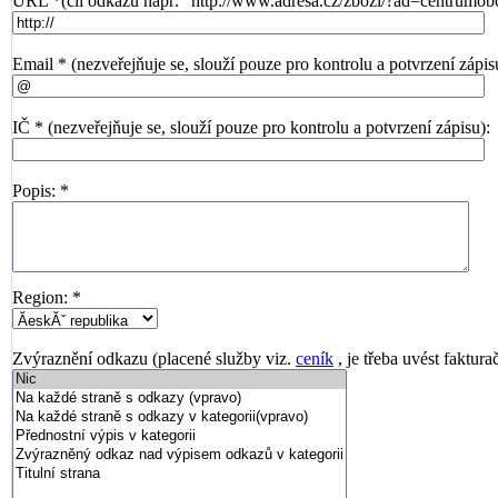
URL *(cíl odkazu např. "http://www.adresa.cz/zbozi/?ad=centrumob
Email * (nezveřejňuje se, slouží pouze pro kontrolu a potvrzení zápis
IČ * (nezveřejňuje se, slouží pouze pro kontrolu a potvrzení zápisu):
Popis: *
Region: *
Zvýraznění odkazu (placené služby viz.
ceník
, je třeba uvést faktura