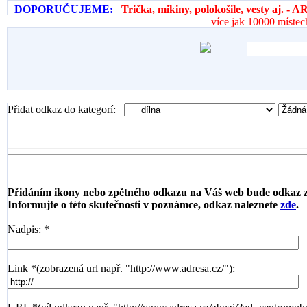
DOPORUČUJEME:
Trička, mikiny, polokošile, vesty aj. 
více jak 10000 místec
Přidat odkaz do kategorí:
Přidáním ikony nebo zpětného odkazu na Váš web bude odkaz 
Informujte o této skutečnosti v poznámce, odkaz naleznete
zde
.
Nadpis: *
Link *(zobrazená url např. "http://www.adresa.cz/"):