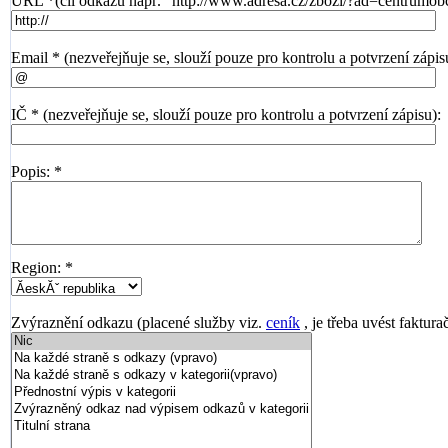
URL *(cíl odkazu např. "http://www.adresa.cz/zbozi/?ad=centrumob
Email * (nezveřejňuje se, slouží pouze pro kontrolu a potvrzení zápis
IČ * (nezveřejňuje se, slouží pouze pro kontrolu a potvrzení zápisu):
Popis: *
Region: *
Zvýraznění odkazu (placené služby viz.
ceník
, je třeba uvést faktura