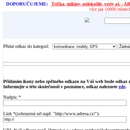
DOPORUČUJEME:
Trička, mikiny, polokošile, vesty aj. 
více jak 10000 místec
Přidat odkaz do kategorí:
Přidáním ikony nebo zpětného odkazu na Váš web bude odkaz 
Informujte o této skutečnosti v poznámce, odkaz naleznete
zde
.
Nadpis: *
Link *(zobrazená url např. "http://www.adresa.cz/"):