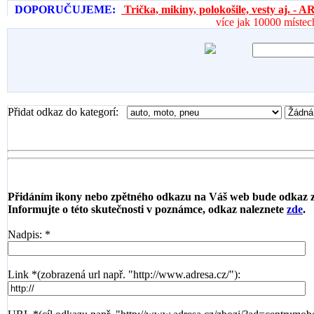
DOPORUČUJEME:
Trička, mikiny, polokošile, vesty aj. 
více jak 10000 místec
Přidat odkaz do kategorí:
Přidáním ikony nebo zpětného odkazu na Váš web bude odkaz 
Informujte o této skutečnosti v poznámce, odkaz naleznete
zde
.
Nadpis: *
Link *(zobrazená url např. "http://www.adresa.cz/"):