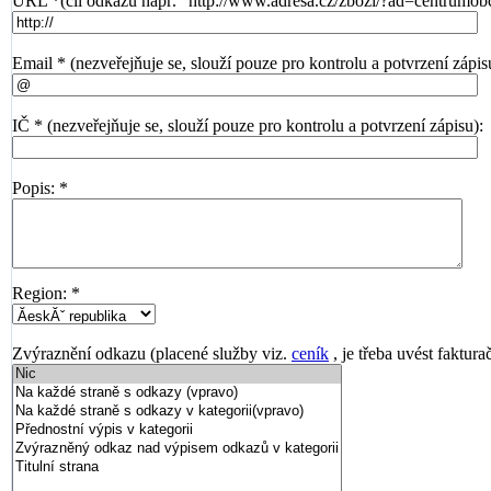
URL *(cíl odkazu např. "http://www.adresa.cz/zbozi/?ad=centrumob
Email * (nezveřejňuje se, slouží pouze pro kontrolu a potvrzení zápis
IČ * (nezveřejňuje se, slouží pouze pro kontrolu a potvrzení zápisu):
Popis: *
Region: *
Zvýraznění odkazu (placené služby viz.
ceník
, je třeba uvést faktura