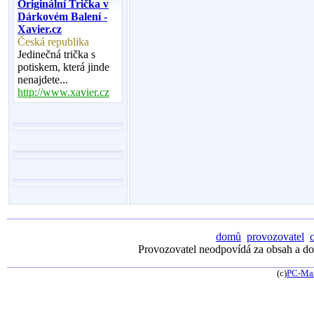
Originální Trička v
Dárkovém Balení -
Xavier.cz
Česká republika
Jedinečná trička s
potiskem, která jinde
nenajdete...
http://www.xavier.cz
domů
provozovatel
Provozovatel neodpovídá za obsah a dos
(c)
PC-Ma