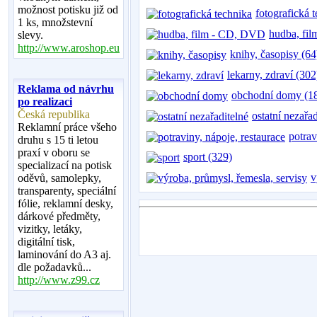
možnost potisku již od
fotografická 
1 ks, množstevní
hudba, fi
slevy.
http://www.aroshop.eu
knihy, časopisy (64
lekarny, zdraví (302
Reklama od návrhu
obchodní domy (1
po realizaci
Česká republika
ostatní nezařa
Reklamní práce všeho
potrav
druhu s 15 ti letou
praxí v oboru se
sport (329)
specializací na potisk
v
oděvů, samolepky,
transparenty, speciální
fólie, reklamní desky,
dárkové předměty,
vizitky, letáky,
digitální tisk,
laminování do A3 aj.
dle požadavků...
http://www.z99.cz