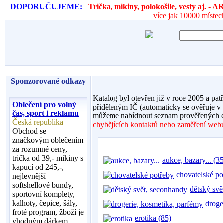
DOPORUČUJEME:
Trička, mikiny, polokošile, vesty aj. 
více jak 10000 místec
Sponzorované odkazy
Katalog byl otevřen již v roce 2005 a pat
Oblečení pro volný
přiděleným IČ (automaticky se ověřuje v
čas, sport i reklamu
můžeme nabídnout seznam prověřených e
Česká republika
chybějících kontaktů nebo zaměření webu,
Obchod se
značkovým oblečením
za rozumné ceny,
trička od 39,- mikiny s
aukce, bazary... (35
kapucí od 245,-,
chovatelské po
nejlevnější
softshellové bundy,
dětský svě
sportovní komplety,
kalhoty, čepice, šály,
droge
froté program, žboží je
erotika (85)
vhodným dárkem,