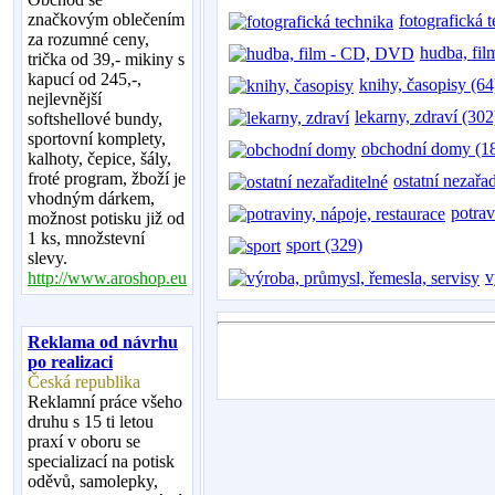
značkovým oblečením
fotografická 
za rozumné ceny,
hudba, fi
trička od 39,- mikiny s
kapucí od 245,-,
knihy, časopisy (64
nejlevnější
lekarny, zdraví (302
softshellové bundy,
sportovní komplety,
obchodní domy (1
kalhoty, čepice, šály,
froté program, žboží je
ostatní nezařa
vhodným dárkem,
potrav
možnost potisku již od
1 ks, množstevní
sport (329)
slevy.
v
http://www.aroshop.eu
Reklama od návrhu
po realizaci
Česká republika
Reklamní práce všeho
druhu s 15 ti letou
praxí v oboru se
specializací na potisk
oděvů, samolepky,