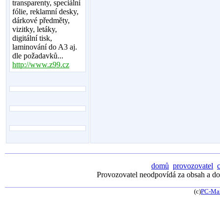
transparenty, speciální
fólie, reklamní desky,
dárkové předměty,
vizitky, letáky,
digitální tisk,
laminování do A3 aj.
dle požadavků...
http://www.z99.cz
domů
provozovatel
Provozovatel neodpovídá za obsah a dos
(c)
PC-Ma