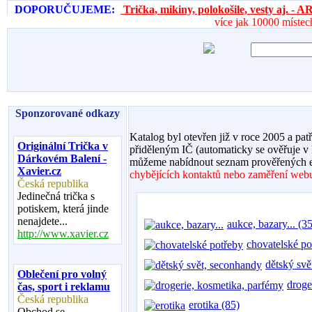
DOPORUČUJEME:
Trička, mikiny, polokošile, vesty aj. 
více jak 10000 místec
Sponzorované odkazy
Katalog byl otevřen již v roce 2005 a pat
Originální Trička v
přiděleným IČ (automaticky se ověřuje v
Dárkovém Balení -
můžeme nabídnout seznam prověřených e
Xavier.cz
chybějících kontaktů nebo zaměření webu,
Česká republika
Jedinečná trička s
potiskem, která jinde
nenajdete...
aukce, bazary... (35
http://www.xavier.cz
chovatelské po
dětský svě
Oblečení pro volný
droge
čas, sport i reklamu
Česká republika
erotika (85)
Obchod se