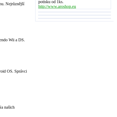
potisku od 1ks.
hu. Nejrůznější
http://www.aroshop.eu
tendo Wii a DS.
roid OS. Správci
Na našich