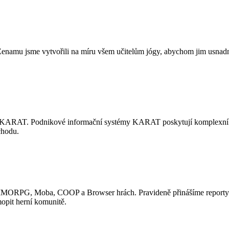
Zenamu jsme vytvořili na míru všem učitelům jógy, abychom jim usnadn
 KARAT. Podnikové informační systémy KARAT poskytují komplexní 
chodu.
e o MMORPG, Moba, COOP a Browser hrách. Pravideně přinášíme repor
opit herní komunitě.