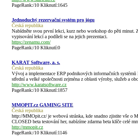
PageRank:/10 Kliknutí:1645
Jednoduchý rezervační systém pro jógu
Česká republika
Nabídněte svou první lekci, kurz nebo workshop do pěti minut. 
vypisování lekcí a podíleli se na jejich prezentaci.
https://zenamu.com/
PageRank:/10 Kliknutí:0
KARAT Software, a. s.
Česká republika
Vývoj a implementace ERP podnikových informačních systémů
střední a velké společnosti zejména z oblasti výroby, služeb a ob
http://www.karatsoftware.cz
PageRank:/10 Kliknutí:1857
MMOPIT.cz GAMING SITE
Česká republika
http://MMOpit.cz/ je webová stránka, kde snadno zjistite vš
CLOSED beta testování her, nabízíme zdarma beta klíče celé mm
http://mmopit.cz
PageRank:/10 Kliknutí:1146