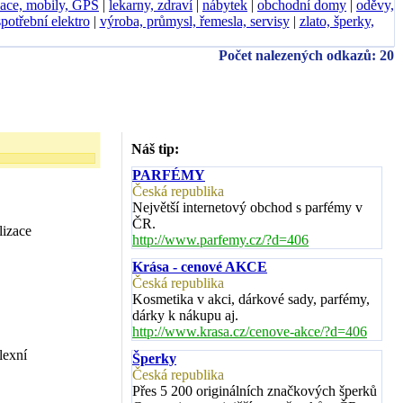
ace, mobily, GPS
|
lekarny, zdraví
|
nábytek
|
obchodní domy
|
oděvy,
spotřební elektro
|
výroba, průmysl, řemesla, servisy
|
zlato, šperky,
Počet nalezených odkazů: 20
Náš tip:
PARFÉMY
Česká republika
Největší internetový obchod s parfémy v
ČR.
lizace
http://www.parfemy.cz/?d=406
Krása - cenové AKCE
Česká republika
Kosmetika v akci, dárkové sady, parfémy,
dárky k nákupu aj.
http://www.krasa.cz/cenove-akce/?d=406
lexní
Šperky
Česká republika
Přes 5 200 originálních značkových šperků