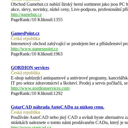
Obchod Gamehut.cz nabízí široký herní sortiment jako jsou PC hr
akce, slevy, novinky, nízké ceny, Live-podpora, profesionální př
http://gamehut.cz
PageRank:/10 Kliknutí:1355
GamesPoint.cz
Česká republika
Internetový obchod zabývající se prodejem her a příslušenství pr
http://www.gamespoint.cz
PageRank:/10 Kliknutí:1963
GORDION services
Česká republika
E-shop nabízející antispamové a antivirové programy, kancelářs
IT pro sektor zdravotnictví a školství. Prodej a servis počítačů, se
http://www.gordionservices.com
PageRank:/10 Kliknutí:1292
GstarCAD náhrada AutoCADu za nízkou cenu.
Česká republika
Používáte AutoCAD nebo jiný CAD a uvítali byste alternativu z
stránkách naleznete o tomto námi prodávaném CADu, který je no
http://www.staricad.cz