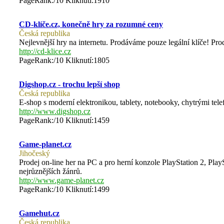
PageRank:/10 Kliknutí:1910
CD-klíče.cz, konečně hry za rozumné ceny
Česká republika
Nejlevnější hry na internetu. Prodáváme pouze legální klíče! Pro
http://cd-klice.cz
PageRank:/10 Kliknutí:1805
Digshop.cz - trochu lepší shop
Česká republika
E-shop s moderní elektronikou, tablety, notebooky, chytrými tel
http://www.digshop.cz
PageRank:/10 Kliknutí:1459
Game-planet.cz
Jihočeský
Prodej on-line her na PC a pro herní konzole PlayStation 2, Pl
nejrůznějších žánrů.
http://www.game-planet.cz
PageRank:/10 Kliknutí:1499
Gamehut.cz
Česká republika