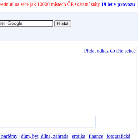
vednutí na více jak 10000 místech ČR+ostatní státy
19 let v provozu
Přidat odkaz do této sekce
, parfémy
|
dům, byt, dílna, zahrada
|
erotika
|
finance
|
fotografická