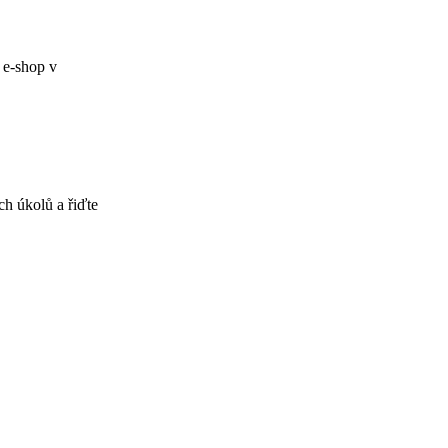
 e-shop v
ch úkolů a řiďte