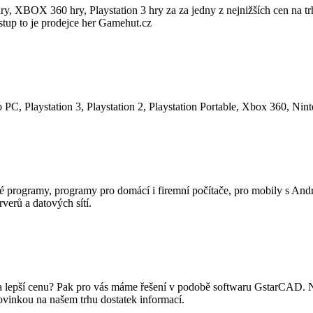
y, XBOX 360 hry, Playstation 3 hry za za jedny z nejnižších cen na tr
ístup to je prodejce her Gamehut.cz
o PC, Playstation 3, Playstation 2, Playstation Portable, Xbox 360, Nin
ké programy, programy pro domácí i firemní počítače, pro mobily s And
rverů a datových sítí.
a lepší cenu? Pak pro vás máme řešení v podobě softwaru GstarCAD. 
vinkou na našem trhu dostatek informací.