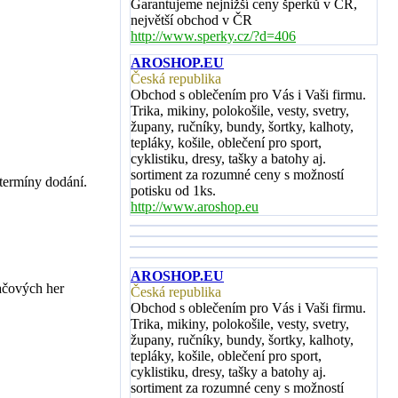
Garantujeme nejnižší ceny šperků v ČR,
největší obchod v ČR
http://www.sperky.cz/?d=406
AROSHOP.EU
Česká republika
Obchod s oblečením pro Vás i Vaši firmu.
Trika, mikiny, polokošile, vesty, svetry,
župany, ručníky, bundy, šortky, kalhoty,
tepláky, košile, oblečení pro sport,
cyklistiku, dresy, tašky a batohy aj.
sortiment za rozumné ceny s možností
 termíny dodání.
potisku od 1ks.
http://www.aroshop.eu
AROSHOP.EU
ačových her
Česká republika
Obchod s oblečením pro Vás i Vaši firmu.
Trika, mikiny, polokošile, vesty, svetry,
župany, ručníky, bundy, šortky, kalhoty,
tepláky, košile, oblečení pro sport,
cyklistiku, dresy, tašky a batohy aj.
sortiment za rozumné ceny s možností