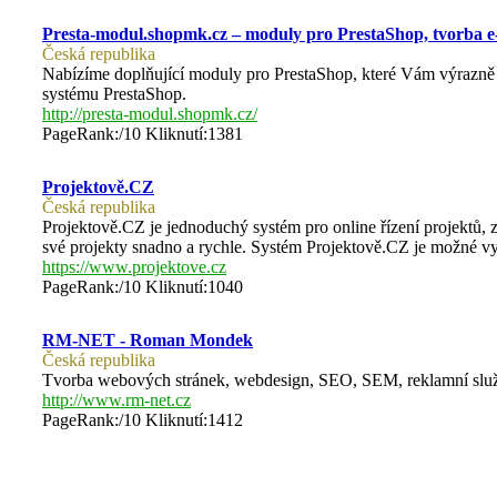
Presta-modul.shopmk.cz – moduly pro PrestaShop, tvorba e
Česká republika
Nabízíme doplňující moduly pro PrestaShop, které Vám výrazně
systému PrestaShop.
http://presta-modul.shopmk.cz/
PageRank:/10 Kliknutí:1381
Projektově.CZ
Česká republika
Projektově.CZ je jednoduchý systém pro online řízení projektů, 
své projekty snadno a rychle. Systém Projektově.CZ je možné v
https://www.projektove.cz
PageRank:/10 Kliknutí:1040
RM-NET - Roman Mondek
Česká republika
Tvorba webových stránek, webdesign, SEO, SEM, reklamní služby
http://www.rm-net.cz
PageRank:/10 Kliknutí:1412