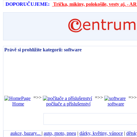
DOPORUČUJEME:
Trička, mikiny, polokošile, vesty aj. 
Právě si prohlížíte kategorii: software
=>>
=>>
=>>
Home
počítače a příslušenství
software
aukce, bazary...
|
auto, moto, pneu
|
dárky, květiny, vánoce
|
dětsk