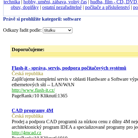
technika
|
hobby, umění, zábava, volný čas
|
hudba, film - CD, DV
obuv, doplňky
|
ostatní nezařaditelné
|
počítače a příslušenství
|
po
Právě si prohlížíte kategorii: software
Odkazy řadit podle:
Doporučujeme:
Flash-it - správa, servis, podpora počítačových systémů
Česká republika
Zajišťujeme kompletní servis v oblasti Hardware a Software výpo
ethernetových sítí -- LAN/WAN
http://www.flash-it.cz/
PageRank:/10 Kliknutí:1365
CAD programy 4M
Česká republika
Prodej a podpora CAD programů za nízkou cenu z dílny 4M neje
architektonický program IDEA a specializované programy pro jed
http://4mcad.cz