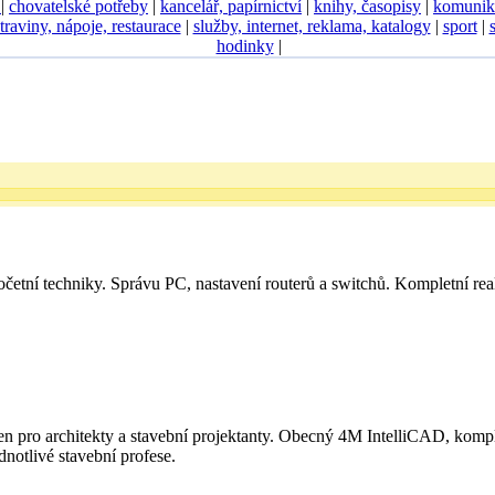
D
|
chovatelské potřeby
|
kancelář, papírnictví
|
knihy, časopisy
|
komunik
traviny, nápoje, restaurace
|
služby, internet, reklama, katalogy
|
sport
|
hodinky
|
četní techniky. Správu PC, nastavení routerů a switchů. Kompletní rea
n pro architekty a stavební projektanty. Obecný 4M IntelliCAD, komp
notlivé stavební profese.