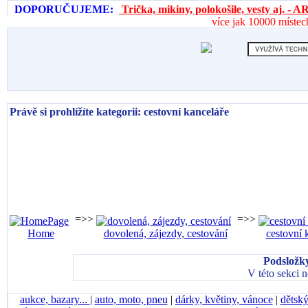
DOPORUČUJEME:
Trička, mikiny, polokošile, vesty aj. 
více jak 10000 místec
Právě si prohlížíte kategorii: cestovní kanceláře
=>>
=>>
Home
dovolená, zájezdy, cestování
cestovní 
Podsložky
V této sekci 
aukce, bazary...
|
auto, moto, pneu
|
dárky, květiny, vánoce
|
dětský