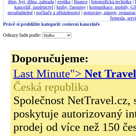
dům, byt, dílna, zahrada
|
erotika
|
finance
|
fotografická technika
|
kancelář, papírnictví
|
knihy, časopisy
|
komunikace, mobily, G
nezařaditelné
|
počítače a příslušenství
|
potraviny, nápoje, restaura
řemesla, serv
Právě si prohlížíte kategorii: cestovní kanceláře
Odkazy řadit podle:
Doporučujeme:
Last Minute">
Net Trave
Česká republika
Společnost NetTravel.cz, s
poskytuje autorizovaný in
prodej od více než 150 če