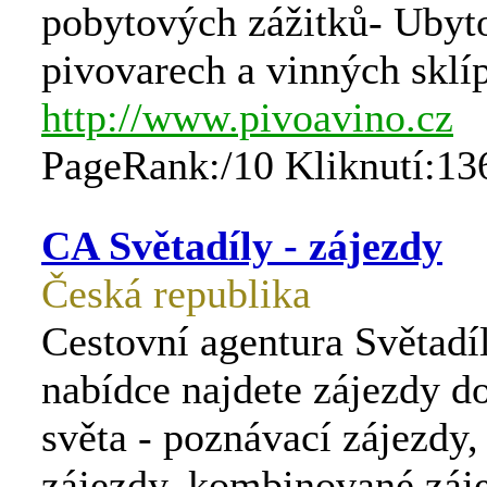
pobytových zážitků- Ubyt
pivovarech a vinných sklí
http://www.pivoavino.cz
PageRank:/10 Kliknutí:13
CA Světadíly - zájezdy
Česká republika
Cestovní agentura Světadíl
nabídce najdete zájezdy d
světa - poznávací zájezdy
zájezdy, kombinované záj