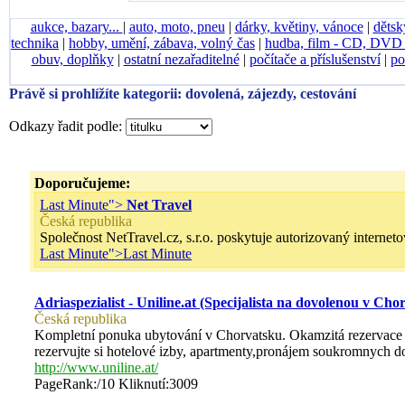
aukce, bazary...
|
auto, moto, pneu
|
dárky, květiny, vánoce
|
dětsk
technika
|
hobby, umění, zábava, volný čas
|
hudba, film - CD, DV
obuv, doplňky
|
ostatní nezařaditelné
|
počítače a příslušenství
|
po
Právě si prohlížíte kategorii: dovolená, zájezdy, cestování
Odkazy řadit podle:
Doporučujeme:
Last Minute">
Net Travel
Česká republika
Společnost NetTravel.cz, s.r.o. poskytuje autorizovaný interneto
Last Minute">
Last Minute
Adriaspezialist - Uniline.at (Specijalista na dovolenou v Cho
Česká republika
Kompletní ponuka ubytování v Chorvatsku. Okamzitá rezervace u
rezervujte si hotelové izby, apartmenty,pronájem soukromnych d
http://www.uniline.at/
PageRank:/10 Kliknutí:3009