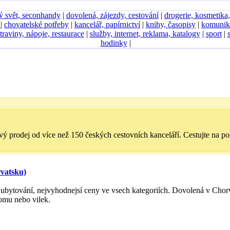
ý svět, seconhandy
|
dovolená, zájezdy, cestování
|
drogerie, kosmetika
D
|
chovatelské potřeby
|
kancelář, papírnictví
|
knihy, časopisy
|
komunik
traviny, nápoje, restaurace
|
služby, internet, reklama, katalogy
|
sport
|
hodinky
|
vý prodej od více než 150 českých cestovních kanceláří. Cestujte na pos
rvatsku)
bytování, nejvyhodnejsí ceny ve vsech kategoriích. Dovolená v Chor
omu nebo vilek.