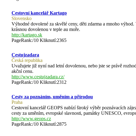
Cestovní kancelář Kartago
Slovensko
Výhodné dovolené za skvělé ceny, děti zdarma a mnoho výhod. Vyu
krásnou dovolenou v teple au moře.
http://kartago.sk
PageRank:/10 Kliknutí:2365
Cestujzadara
Česká republika
Uvažujete již nyní nad letní dovolenou, nebo jste se právě rozho
akční cenu.
http://www.cestujzadara.cz/
PageRank:/10 Kliknutí:2312
Cesty za poznáním, uměním a přírodou
Praha
Cestovní kancelář GEOPS nabízí široký výběr poznávacích zájezdů
cesty za uměním, evropské slavnosti, památky UNESCO, evropsk
http://www.geops.cz
PageRank:/10 Kliknutí:2875