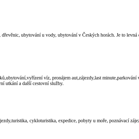
, dřevěnic, ubytování u vody, ubytování v Českých horách. Je to levná
ů,ubytování,vyřízení víz, pronájem aut,zájezdy,last minute,parkování v
í utkání a další cestovní služby.
ezdy,turistika, cykloturistika, expedice, pobyty u moře, poznávací záje