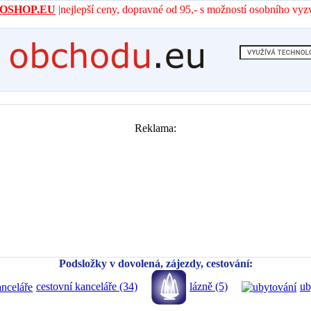
- AROSHOP.EU
|nejlepší ceny, dopravné od 95,- s možností osobního vyz
Reklama:
Podsložky v dovolená, zájezdy, cestování:
lázně (5)
cestovní kanceláře (34)
ub