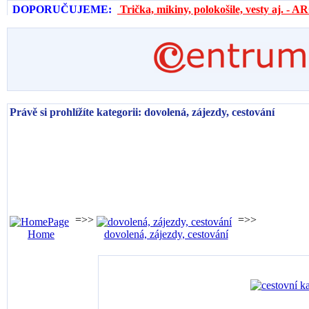
DOPORUČUJEME:
Trička, mikiny, polokošile, vesty aj. 
Právě si prohlížíte kategorii: dovolená, zájezdy, cestování
=>>
=>>
Home
dovolená, zájezdy, cestování