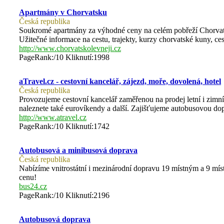
Apartmány v Chorvatsku
Česká republika
Soukromé apartmány za výhodné ceny na celém pobřeží Chorvats
Užitečné informace na cestu, trajekty, kurzy chorvatské kuny, ces
http://www.chorvatskolevneji.cz
PageRank:/10 Kliknutí:1998
aTravel.cz - cestovní kancelář, zájezd, moře, dovolená, hotel
Česká republika
Provozujeme cestovní kancelář zaměřenou na prodej letní i zimní 
naleznete také eurovíkendy a další. Zajišťujeme autobusovou do
http://www.atravel.cz
PageRank:/10 Kliknutí:1742
Autobusová a minibusová doprava
Česká republika
Nabízíme vnitrostátní i mezinárodní dopravu 19 místným a 9 
cenu!
bus24.cz
PageRank:/10 Kliknutí:2196
Autobusová doprava