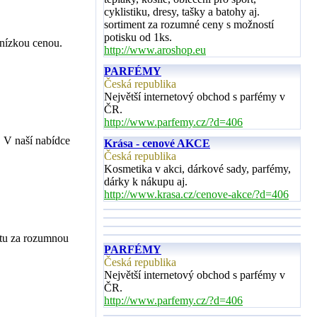
cyklistiku, dresy, tašky a batohy aj.
sortiment za rozumné ceny s možností
potisku od 1ks.
nízkou cenou.
http://www.aroshop.eu
PARFÉMY
Česká republika
Největší internetový obchod s parfémy v
ČR.
http://www.parfemy.cz/?d=406
. V naší nabídce
Krása - cenové AKCE
Česká republika
Kosmetika v akci, dárkové sady, parfémy,
dárky k nákupu aj.
http://www.krasa.cz/cenove-akce/?d=406
itu za rozumnou
PARFÉMY
Česká republika
Největší internetový obchod s parfémy v
ČR.
http://www.parfemy.cz/?d=406