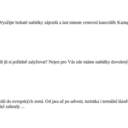
žijte bohaté nabídky zájezdů a last minute cestovní kanceláře Kartago
dli jít si pořádně zalyžovat? Nejen pro Vás zde máme nabídky dovolenýc
 do evropských zemí. Od jara až po advent, turistika i termální lázně
é zahrady ...