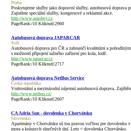
Praha
Poskytujeme služby jako dopravní služby, autobusová doprava pro
Zajistíme speciální služby, kongresové a reklamní akce.
http://www.autobey.cz
PageRank:/10 Kliknutí:2960
Autobusová doprava JAPARCAR
Svět
Autobusová doprava pro ČR a zahraničí kvalitními a pohodlnými
s možností připojení tažného zařízení pro kola, lodě.
http://www.japarcar.cz
PageRank:/10 Kliknutí:2717
Autobusová doprava NetBus Service
Česká republika
Vnitrostátní a mezinárodní nájemní autobusová doprava. Zajiště
http://www.netbus.cz/
PageRank:/10 Kliknutí:2607
CA Adria Sun - dovolenka v Chorvátsku
Slovensko
Apartmány v Chorvátsku sú tou pravou voľbou pre dovolenku v C
mora a krásnych slnečných dní. Leto = dovolenka Chorvátsko.