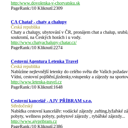
http:/www.dovolenka-v-chorvatsku.sk
PageRank:/10 Kliknutí:2309
CA Chatař - chaty a chalupy
Česká republika
Chaty a chalupy, ubytování v ČR, pronájem chat a chalup, srubů
soukromí, na Českých horách i u vody.
http://www.chatyachalupy-chatar.cz/
PageRank:/10 Kliknutí:2274
Cestovní Agentura Letenka Travel
Česká republika
Nabízíme nejlevnější letenky do celého světa dle Vašich požadavk
Vídni, cestovní pojištění,jízdenky,vstupenky a zájezdy na sportovn
http://www.letenka-travel.cz
PageRank:/10 Kliknutí:1648
Cestovní kancelář - AJV PŘÍBRAM s.r.o.
Středočeský
Nabídka cestovní kanceláře: vodácké zájezdy ,rafting,lyžařské záj
pobyty, wellness pobyty, pobytové zájezdy , rybářské zájezdy...
http://www.ajvpribram.cz
PageRank:/10 Kliknutí:2386