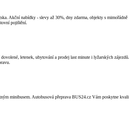
ka. Akční nabídky - slevy až 30%, dny zdarma, objekty s mimořádně 
tovní pojištění.
dovolené, letenek, ubytování a prodej last minute i lyžarských zájezdů
pravu.
místným minibusem. Autobusová přeprava BUS24.cz Vám poskytne kval