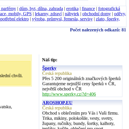
, parfémy
|
dům, byt, dílna, zahrada
|
erotika
|
finance
|
fotografická
ace, mobily, GPS
|
lekarny, zdraví
|
nábytek
|
obchodní domy
|
oděvy,
spotřební elektro
|
výroba, průmysl, řemesla, servisy
|
zlato, šperky,
Počet nalezených odkazů: 81
Náš tip:
Šperky
Česká republika
lední chvíli.
Přes 5 200 originálních značkových šperků
Garantujeme nejnižší ceny šperků v ČR,
největší obchod v ČR
http://www.sperky.cz/?d=406
AROSHOP.EU
vatsku,
Česká republika
Obchod s oblečením pro Vás i Vaši firmu.
Trika, mikiny, polokošile, vesty, svetry,
župany, ručníky, bundy, šortky, kalhoty,
tepláky, košile, oblečení pro sport,