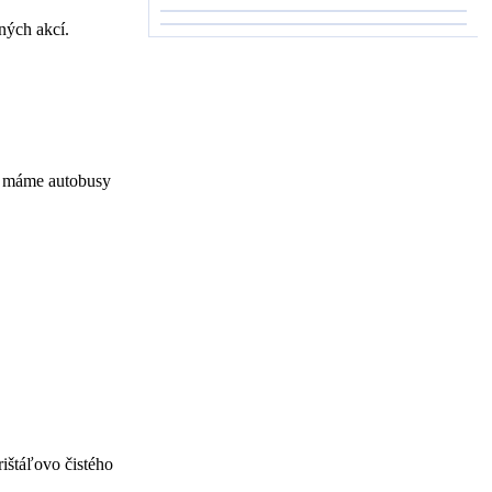
ných akcí.
ci máme autobusy
ištáľovo čistého