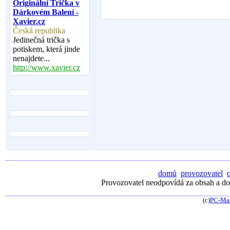
Originální Trička v
Dárkovém Balení -
Xavier.cz
Česká republika
Jedinečná trička s
potiskem, která jinde
nenajdete...
http://www.xavier.cz
domů
provozovatel
Provozovatel neodpovídá za obsah a dos
(c)
PC-Ma