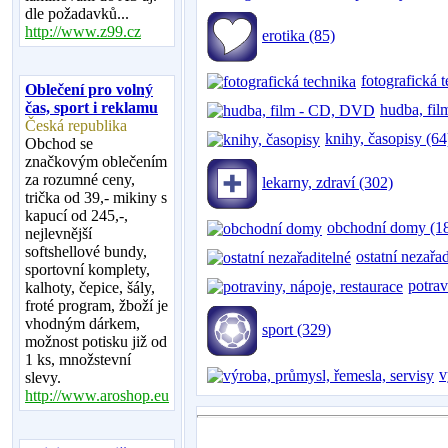
dle požadavků...
http://www.z99.cz
erotika (85)
fotografická 
Oblečení pro volný
čas, sport i reklamu
hudba, fi
Česká republika
knihy, časopisy (64
Obchod se
značkovým oblečením
za rozumné ceny,
lekarny, zdraví (302)
trička od 39,- mikiny s
kapucí od 245,-,
obchodní domy (1
nejlevnější
softshellové bundy,
ostatní nezařa
sportovní komplety,
potrav
kalhoty, čepice, šály,
froté program, žboží je
vhodným dárkem,
sport (329)
možnost potisku již od
1 ks, množstevní
v
slevy.
http://www.aroshop.eu