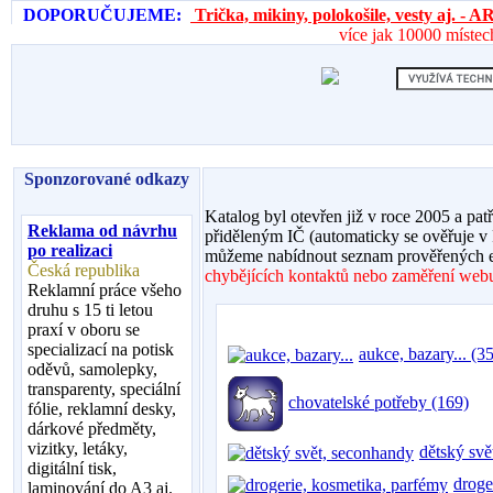
DOPORUČUJEME:
Trička, mikiny, polokošile, vesty aj. 
více jak 10000 místec
Sponzorované odkazy
Katalog byl otevřen již v roce 2005 a pat
Reklama od návrhu
přiděleným IČ (automaticky se ověřuje v
po realizaci
můžeme nabídnout seznam prověřených e
Česká republika
chybějících kontaktů nebo zaměření webu,
Reklamní práce všeho
druhu s 15 ti letou
praxí v oboru se
specializací na potisk
aukce, bazary... (35
oděvů, samolepky,
transparenty, speciální
chovatelské potřeby (169)
fólie, reklamní desky,
dárkové předměty,
vizitky, letáky,
dětský svě
digitální tisk,
droge
laminování do A3 aj.